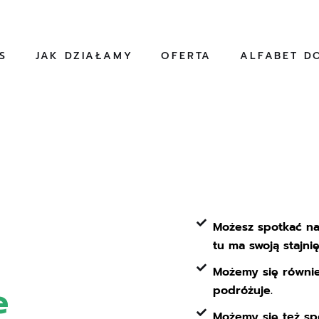
S
JAK DZIAŁAMY
OFERTA
ALFABET DO
Możesz spotkać na
 
tu ma swoją stajnię
Możemy się równie
e 
podróżuje.
Możemy się też sp