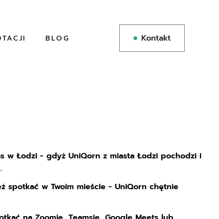
Kontakt
TACJI
BLOG
s w Łodzi - gdyż UniQorn z miasta Łodzi pochodzi i
.
ż spotkać w Twoim mieście - UniQorn chętnie
otkać na Zoomie, Teamsie, Google Meets lub