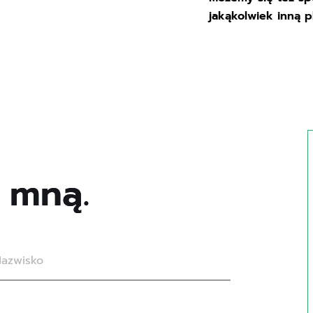
jakąkolwiek inną p
m
n
ą
.