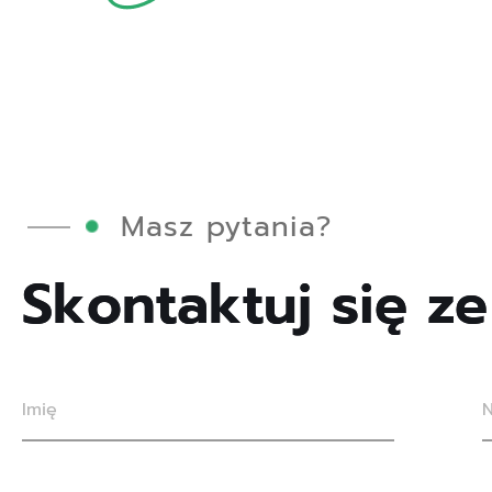
Masz pytania?
S
k
o
n
t
a
k
t
u
j
s
i
ę
z
e