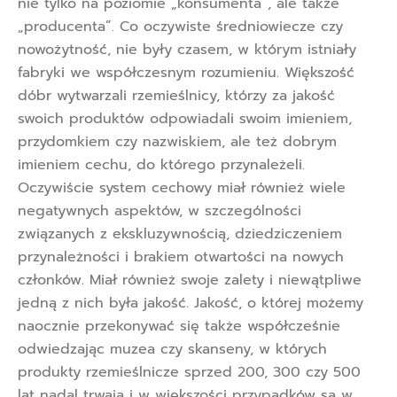
nie tylko na poziomie „konsumenta”, ale także
„producenta”. Co oczywiste średniowiecze czy
nowożytność, nie były czasem, w którym istniały
fabryki we współczesnym rozumieniu. Większość
dóbr wytwarzali rzemieślnicy, którzy za jakość
swoich produktów odpowiadali swoim imieniem,
przydomkiem czy nazwiskiem, ale też dobrym
imieniem cechu, do którego przynależeli.
Oczywiście system cechowy miał również wiele
negatywnych aspektów, w szczególności
związanych z ekskluzywnością, dziedziczeniem
przynależności i brakiem otwartości na nowych
członków. Miał również swoje zalety i niewątpliwe
jedną z nich była jakość. Jakość, o której możemy
naocznie przekonywać się także współcześnie
odwiedzając muzea czy skanseny, w których
produkty rzemieślnicze sprzed 200, 300 czy 500
lat nadal trwają i w większości przypadków są w