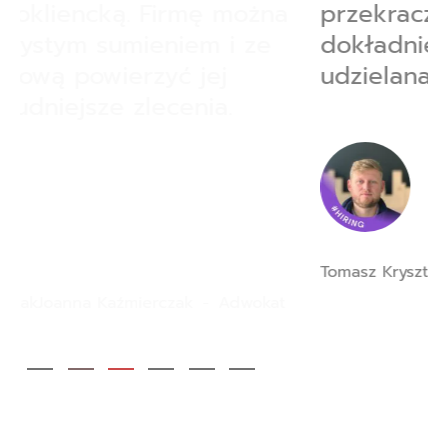
przekraczały godzinę, tak
dokładnie i wnikliwie była
udzielana odpowiedź.
Tomasz Krysztopik
Prezes W Azbudplus.pl