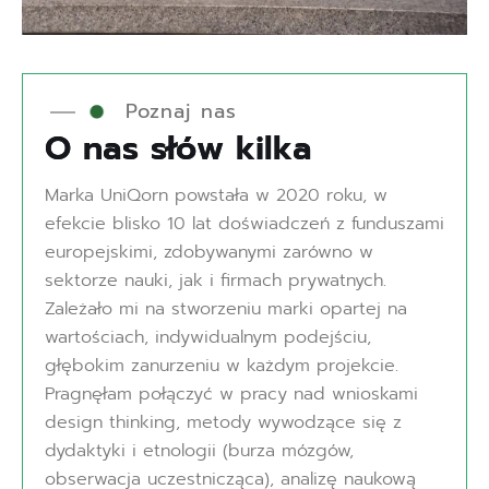
Poznaj nas
O
n
a
s
s
ł
ó
w
k
i
l
k
a
Marka UniQorn powstała w 2020 roku, w
efekcie blisko 10 lat doświadczeń z funduszami
europejskimi, zdobywanymi zarówno w
sektorze nauki, jak i firmach prywatnych.
Zależało mi na stworzeniu marki opartej na
wartościach, indywidualnym podejściu,
głębokim zanurzeniu w każdym projekcie.
Pragnęłam połączyć w pracy nad wnioskami
design thinking, metody wywodzące się z
dydaktyki i etnologii (burza mózgów,
obserwacja uczestnicząca), analizę naukową