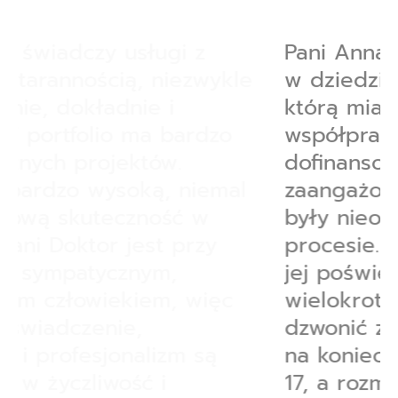
Pani Anna to prawdziwa ekspertka
w dziedzinie projektów unijnych, z
którą miałem przyjemność
współpracować nad wnioskiem o
dofinansowanie. Jej profesjonalizm,
zaangażowanie i głęboka wiedza
były nieocenione w całym
procesie. Szczególnie doceniam
jej poświęcenie czasu –
wielokrotnie zdarzało mi się
dzwonić z krótkim pytaniem tuż
na koniec dnia pracy, o godzinie
17, a rozmowy nierzadko