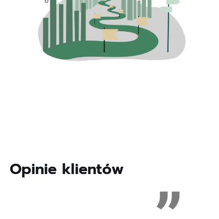
O
p
i
n
i
e
k
l
i
e
n
t
ó
w