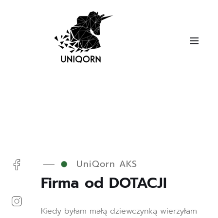
UniQorn AKS
Firma od DOTACJI
Kiedy byłam małą dziewczynką wierzyłam